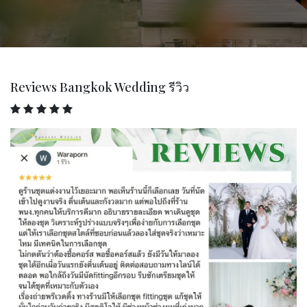
Reviews Bangkok Wedding รีวิว