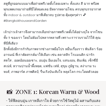
สตูที่ถูกออกแบบมาเพื่อถ่ายพรีเวดดิ้งโดยเฉพาะ ทั้งแสง สี ฉาก พร๊อพ
ทุกแพคเกจมาถ่ายที่นี่ได้หมดเลย มีหลากหลายโซน ครบทุกบรรยากาศ
ทั้ง indoor & outdoor มาที่เดียวจบ รูปสวย คุ้มสุดๆค่าา 💕
#BangkokhouseandGarden
เจ้าบ่าวเจ้าสาวจึงสามารถเลือกถ่ายภาพพรีเวดดิ้งได้อย่างจุใจ จากโซน
ทั้ง 9 ของเรา โดยไม่ต้องไปหลากหลายที่ เพราะเรารวบรวมไว้ให้ คุณ
ที่นี่ที่เดียว!
อีกทั้งยังมีการกำกับภาพจากช่างภาพมือโปร หมื่นเรื่องราว พันลีลา ร้อย
อารมณ์ ที่เราคัดสรรค์มาให้เลือก เช่น คลาสสิก โรแมนติก น่ารัก
สดใส , ออดอ้อนออเซาะ, อบอุ่น อิ่มเอมใจ, แสนงอน, ฝันเพ้อ, เซ็กซี่มี
สเน่ห์, หวานปานน้ำผึ้งหยด, แฟชั่น เท่ห์, สุขุม ภูมิฐาน, สง่างาม ระ
หงส์, ภาพอาร์ต ภาพศิลป์, รื่นเริงบันเทิงใจ หลุดโลก กระโดดตัวลอย
📸 ZONE 1: Korean Warm & Wood
- ให้ฟีลอบอุ่น เกาหลีเกาใจ ด้วยการใช้วัสดุไม้ ผสานกับแสง