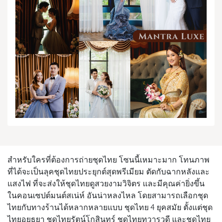
สำหรับใครที่ต้องการถ่ายชุดไทย โซนนี้เหมาะมาก โทนภาพ
ที่ได้จะเป็นลุคชุดไทยประยุกต์สุดพรีเมียม ตัดกับฉากหลังและ
แสงไฟ ที่จะส่งให้ชุดไทยดูสวยงามวิจิตร และมีคุณค่ายิ่งขึ้น
ในคอนเซปต์มนต์สเน่ห์ อันน่าหลงไหล โดยสามารถเลือกชุด
ไทยกับทางร้านได้หลากหลายแบบ ชุดไทย 4 ยุคสมัย ตั้งแต่ชุด
ไทยอยุธยา ชุดไทยรัตน์โกสินทร์ ชุดไทยทวารวดี และชุดไทย