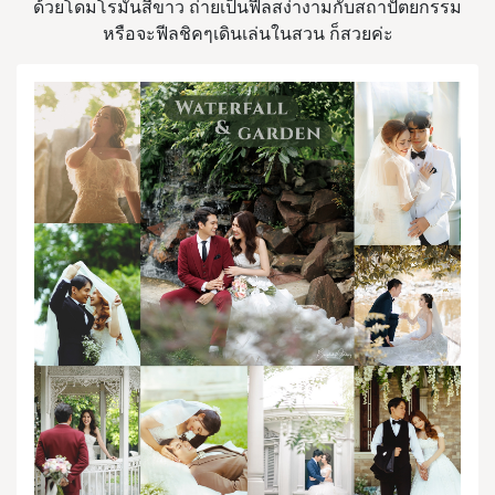
ด้วยโดมโรมันสีขาว ถ่ายเป็นฟีลสง่างามกับสถาปัตยกรรม
หรือจะฟีลชิคๆเดินเล่นในสวน ก็สวยค่ะ