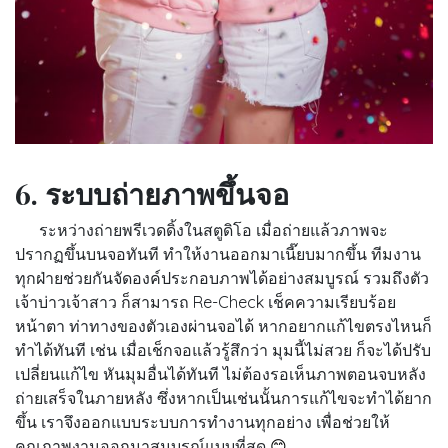
6. ระบบถ่ายภาพขึ้นจอ
ระหว่างถ่ายพรีเวดดิ้งในสตูดิโอ เมื่อถ่ายแล้วภาพจะ
ปรากฏขึ้นบนจอทันที ทำให้งานออกมาเนี๊ยบมากขึ้น ทีมงาน
ทุกฝ่ายช่วยกันจัดองค์ประกอบภาพได้อย่างสมบูรณ์ รวมถึงตัว
เจ้าบ่าวเจ้าสาว ก็สามารถ Re-Check เช็คความเรียบร้อย
หน้าตา ท่าทางของตัวเองผ่านจอได้ หากอยากแก้ไขตรงไหนก็
ทำได้ทันที เช่น เมื่อเช็กจอแล้วรู้สึกว่า มุมนี้ไม่สวย ก็จะได้ปรับ
เปลี่ยนแก้ไข หันมุมอื่นได้ทันที ไม่ต้องรอเห็นภาพตอนจบหลัง
ถ่ายเสร็จในภายหลัง ซึ่งหากเป็นเช่นนั้นการแก้ไขจะทำได้ยาก
ขึ้น เราจึงออกแบบระบบการทำงานทุกอย่าง เพื่อช่วยให้
คุณภาพงานออกมาสมบูรณ์แบบที่สุด
😊