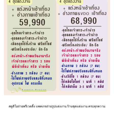
สตูดิโอถ่ายพรีเวดดิ้ง แพคเกจถ่ายรูปแต่งงาน ร้านชุดแต่งงาน ครบทุกความ