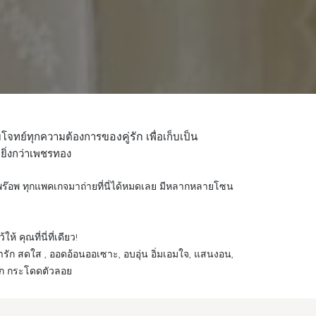
ของคู่รัก
บโจทย์ทุกความต้องการ
เพื่อเก็บเป็น
ายิ่งกว่าเพชรทอง
าก พร๊อพ ทุกแพคเกจมาถ่ายที่นี่ได้หมดเลย มีหลากหลายโซน
 คุณที่นี่ที่เดียว!
่ารัก สดใส , ออดอ้อนออเซาะ, อบอุ่น อิ่มเอมใจ, แสนงอน,
ุดโลก กระโดดตัวลอย