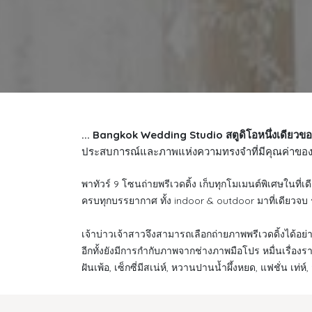
... Bangkok Wedding Studio สตูดิโอหนึ่งเดียวข
ประสบการณ์และภาพแห่งความทรงจำที่มีคุณค่าของเจ้า
พาทัวร์ 9 โซนถ่ายพรีเวดดิ้ง เก็บทุกโมเมนต์พิเศษในที่
ครบทุกบรรยากาศ ทั้ง indoor & outdoor มาที่เดียวจ
เจ้าบ่าวเจ้าสาวจึงสามารถเลือกถ่ายภาพพรีเวดดิ้งได้อย่
อีกทั้งยังมีการกำกับภาพจากช่างภาพมือโปร หมื่นเรื่องร
ฝันเพ้อ, เซ็กซี่มีสเน่ห์, หวานปานน้ำผึ้งหยด, แฟชั่น เท่