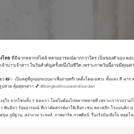
องไทย
ที่มีฉากหลากสไตล์ หลายอารมณ์มากกว่าใคร เป็นของตัวเอง ตอ
บ่าวเจ้าสาว ในวันสำคัญครั้งหนึ่งในชีวิต เพราะภาพวันนี้อาจมีคุณค่
เดียว 📸✨ เป็นสตูที่ถูกออกแบบมาเพื่อถ่ายพรีเวดดิ้งโดยเฉพาะ ทั้งแสง สี ฉ
บ รูปสวย คุ้มสุดๆค่าา 💕 #BangkokhouseandGarden
างจุใจ จากโซนทั้ง 9 ของเรา โดยไม่ต้องไปหลากหลายที่ เพราะเรารวบรวมไว้ให้
าว พันลีลา ร้อยอารมณ์ ที่เราคัดสรรค์มาให้เลือก เช่น คลาสสิก โรแมนติก น
ห์, สุขุม ภูมิฐาน, สง่างาม ระหงส์, ภาพอาร์ต ภาพศิลป์, รื่นเริงบันเทิงใจ หล