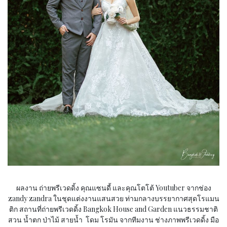
ผลงาน ถ่ายพรีเวดดิ้ง คุณแซนดี้ และคุณโตโต้ Youtuber จากช่อง
zandy zandra ในชุดแต่งงานแสนสวย ท่ามกลางบรรยากาศสุดโรแมน
ติก สถานที่ถ่ายพรีเวดดิ้ง Bangkok House and Garden แนวธรรมชาติ
สวน น้ำตก ป่าไม้ สายน้ำ โดม โรมัน จากทีมงาน ช่างภาพพรีเวดดิ้ง มือ