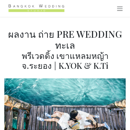
跳至内容
ผลงาน ถ่าย PRE WEDDING
ทะเล
พรีเวดดิ้ง เขาแหลมหญ้า
จ.ระยอง
|
K.YOK & K.Ti