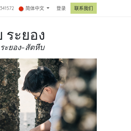
341572
简体中文
登录
联系我们
ีบ ระยอง
ระยอง-สัตหีบ