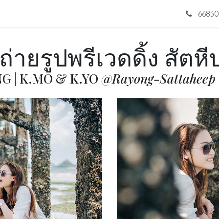
销
婚纱
作品
Blog
联系我们
66830
่ายรูปพรีเวดดิ้ง สัตห
 | K.MO & K.YO
@Rayong-Sattaheep 