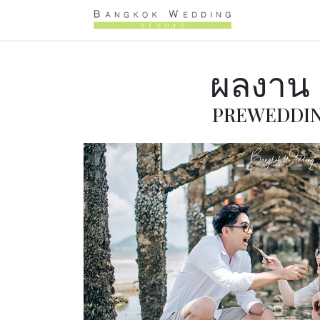
跳至内容
Home
促
ผลงาน ถ
PREWEDDING