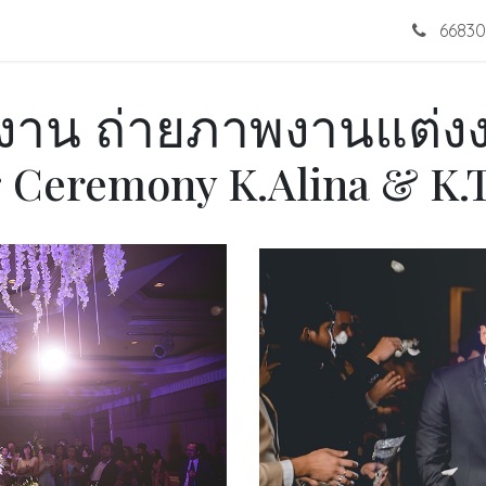
销
婚纱
作品
Blog
联系我们
66830
งาน ถ่ายภาพงานแต่ง
 Ceremony K.Alina & K.