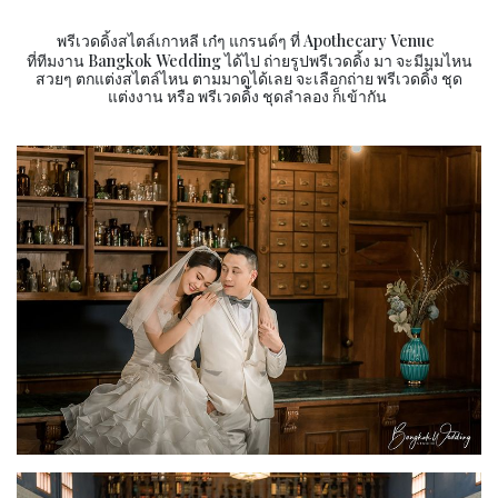
พรีเวดดิ้งสไตล์เกาหลี เก๋ๆ แกรนด์ๆ ที่ Apothecary Venue
ที่ทีมงาน Bangkok Wedding ได้ไป ถ่ายรูปพรีเวดดิ้ง มา จะมีมุมไหน
สวยๆ ตกแต่งสไตล์ไหน ตามมาดูได้เลย จะเลือกถ่าย พรีเวดดิ้ง ชุด
แต่งงาน หรือ พรีเวดดิ้ง ชุดลำลอง ก็เข้ากัน