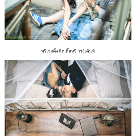
พรีเวดดิ้ง ลิตเติ้ลทรี การ์เด้นท์