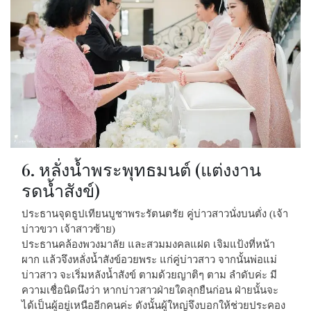
6. หลั่งน้ำพระพุทธมนต์ (แต่งงาน
รดน้ำสังข์)
ประธานจุดธูปเทียนบูชาพระรัตนตรัย คู่บ่าวสาวนั่งบนตั่ง (เจ้า
บ่าวขวา เจ้าสาวซ้าย)
ประธานคล้องพวงมาลัย และสวมมงคลแฝด เจิมแป้งที่หน้า
ผาก แล้วจึงหลั่งน้ำสังข์อวยพระ
แก่คู่บ่าวสาว จากนั้นพ่อแม่
บ่าวสาว จะเริ่มหลังน้ำสังข์ ตามด้วยญาติๆ ตาม ลำดับค่ะ
มี
ความเชื่อนิดนึงว่า หากบ่าวสาวฝ่ายใดลุกยืนก่อน ฝ่ายนั้นจะ
ได้เป็นผู้อยู่เหนืออีกคนค่ะ
ดังนั้นผู้ใหญ่จึงบอกให้ช่วยประคอง